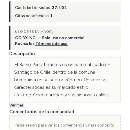
Cantidad de vistas:
27.404
Citas académicas:
1
USO DE ESTA IMAGEN
CC BY-NC — Solo uso no comercial
Revisa los
Términos de uso
Descripción
El Barrio París-Londres es un barrio ubicado en 
Santiago de Chile, dentro de la comuna 
homónima en su sector céntrico. Una de sus 
características es su marcado estilo 
arquitectónico europeo y sus sinuosas calles 
estrechas de adoquines. Fue diseñado por 
Ver más
Ernesto Holzmann hijo y padre. 

Comentarios de la comunidad
Los terrenos actuales donde se asienta el barrio 
pertenecían a los monjes franciscanos de la 
Inicia sesión para ver los comentarios y más contexto.