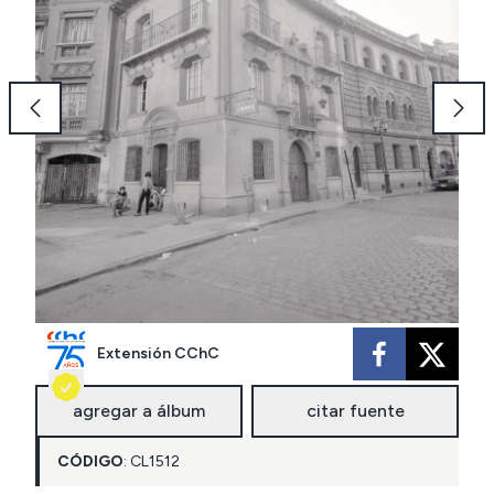
Extensión CChC
agregar a álbum
citar fuente
CÓDIGO
:
CL
1512