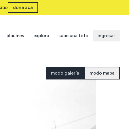
itio
dona acá
álbumes
explora
sube una foto
ingresar
modo galería
modo mapa