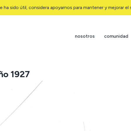
e ha sido útil, considera apoyarnos para mantener y mejorar el s
nosotros
comunidad
año 1927