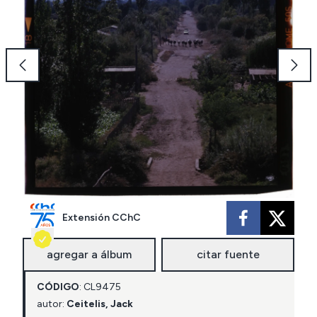
Extensión CChC
agregar a álbum
citar fuente
CÓDIGO
:
CL
9475
autor:
Ceitelis, Jack