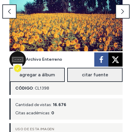
Archivo Enterreno
agregar a álbum
citar fuente
CÓDIGO
:
CL
1398
Cantidad de vistas:
16.676
Citas académicas:
0
USO DE ESTA IMAGEN