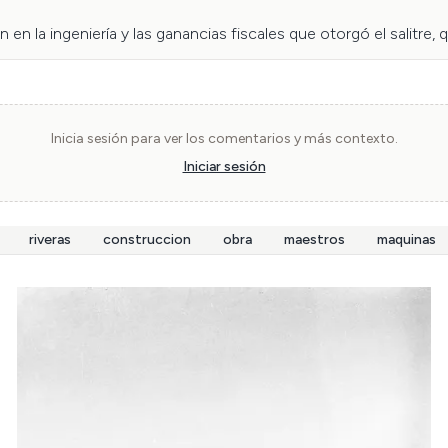
n en la ingeniería y las ganancias fiscales que otorgó el salitre
Industria y Obras Públicas, al que se le asignó una parte un gran
la época invernal, pero a la vez una mejor conectividad entre la
reemplazo de los de madera.

Inicia sesión para ver los comentarios y más contexto.
Iniciar sesión
iudad, la demolición del emblemático Puente Cal y Canto.

riveras
construccion
obra
maestros
maquinas