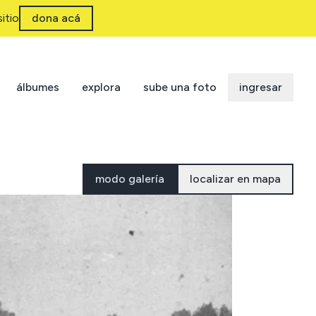
itio
dona acá
álbumes
explora
sube una foto
ingresar
modo galería
localizar en mapa