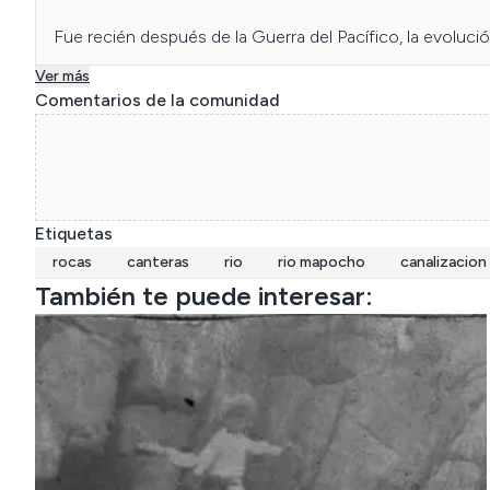
Fue recién después de la Guerra del Pacífico, la evolució
Manuel Balmaceda (1886-1891) fue creado el Ministerio de 
Ver más
Comentarios de la comunidad
Esto permitió encauzar las crecidas del torrente durante 
también comenzaron a construirse puentes de acero en 
Pero hubo un gran víctima de esta modernización de la c
Etiquetas
rocas
canteras
rio
rio mapocho
canalizacion
&nbsp;

También te puede interesar:
Archivo Museo Histórico Nacional.