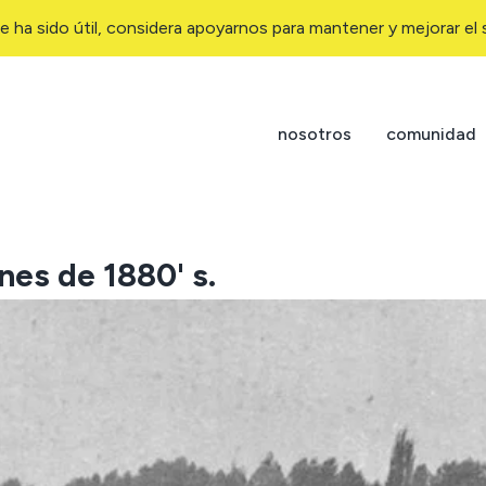
e ha sido útil, considera apoyarnos para mantener y mejorar el s
nosotros
comunidad
nes de 1880' s.