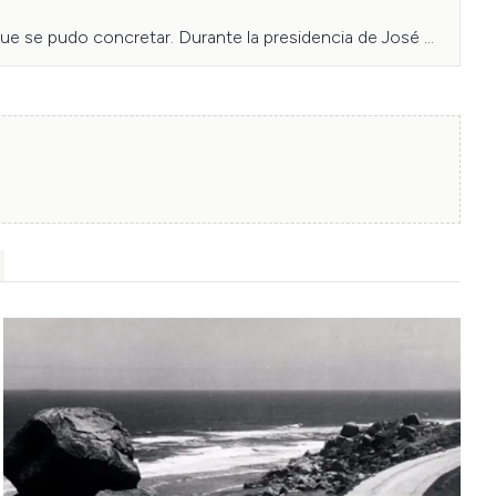
, que se pudo concretar. Durante la presidencia de José 
  presupuesto para canalizar el río.

 Chimba y Recoleta y el centro y sur de la ciudad, ya que 