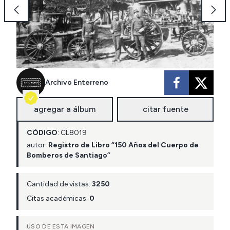
Archivo Enterreno
agregar a álbum
citar fuente
CÓDIGO
:
CL
8019
autor:
Registro de Libro “150 Años del Cuerpo de
Bomberos de Santiago”
Cantidad de vistas:
3250
Citas académicas:
0
USO DE ESTA IMAGEN