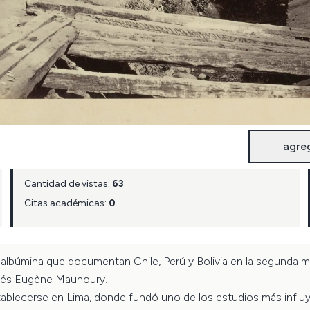
agre
Cantidad de vistas:
63
Citas académicas:
0
búmina que documentan Chile, Perú y Bolivia en la segunda mitad
cés Eugène Maunoury.

blecerse en Lima, donde fundó uno de los estudios más influye