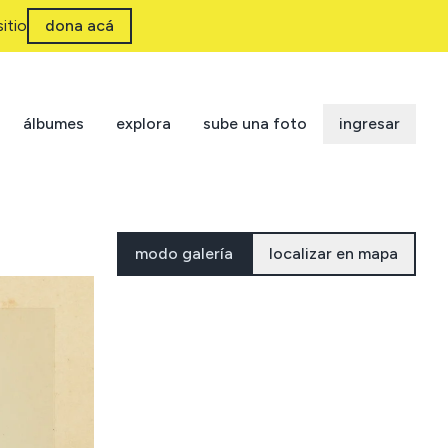
itio
dona acá
álbumes
explora
sube una foto
ingresar
modo galería
localizar en mapa