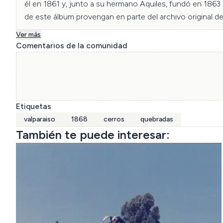
él en 1861 y, junto a su hermano Aquiles, fundó en 1863
de este álbum provengan en parte del archivo original d
El Álbum II está dedicado íntegramente a Chile (52 fotog
Ver más
Montenegro—, Santiago —la plaza central, la Catedral, l
Comentarios de la comunidad
El Álbum I (42 fotografías) abarca Lima y sus alrededo
año, además de vistas de Bolivia y Chile.

Courret Hermanos., Courret, A., & Courret, E. (1868). [Vi
Etiquetas
Getty Museum | ID: 96.R.1
valparaiso
1868
cerros
quebradas
También te puede interesar: