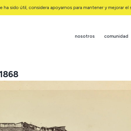
e ha sido útil, considera apoyarnos para mantener y mejorar el s
nosotros
comunidad
 1868