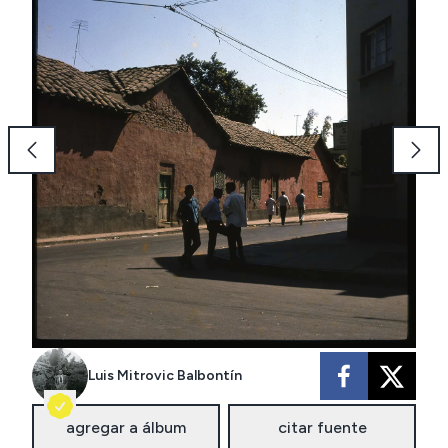
Luis Mitrovic Balbontín
agregar a álbum
citar fuente