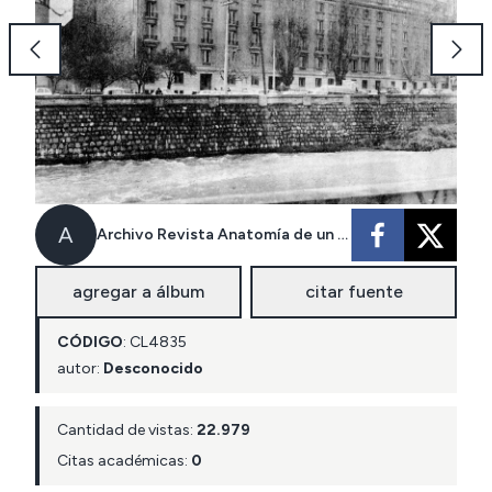
A
Archivo Revista Anatomía de un Fracaso
agregar a álbum
citar fuente
CÓDIGO
:
CL
4835
autor:
Desconocido
Cantidad de vistas:
22.979
Citas académicas:
0