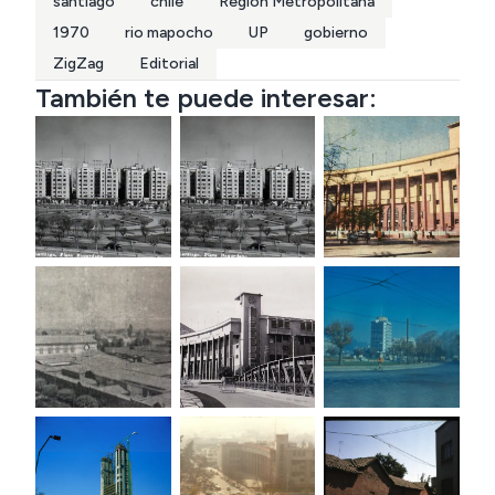
santiago
chile
Region Metropolitana
1970
rio mapocho
UP
gobierno
ZigZag
Editorial
También te puede interesar: