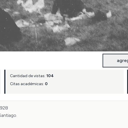
agre
Cantidad de vistas:
104
Citas académicas:
0
928

antiago.
