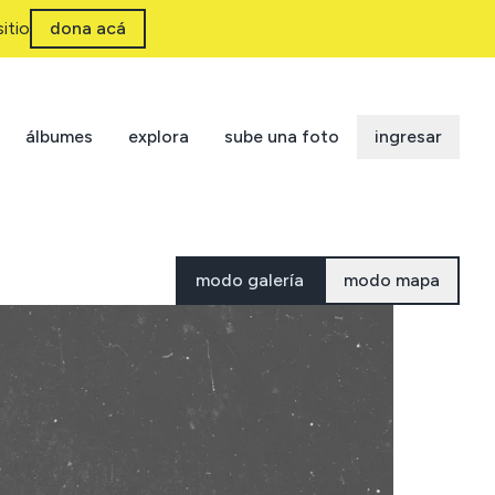
itio
dona acá
álbumes
explora
sube una foto
ingresar
modo galería
modo mapa