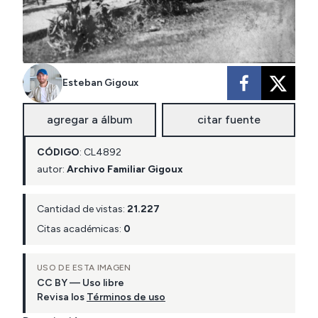
Esteban Gigoux
agregar a álbum
citar fuente
CÓDIGO
:
CL
4892
autor:
Archivo Familiar Gigoux
Cantidad de vistas:
21.227
Citas académicas:
0
USO DE ESTA IMAGEN
CC BY — Uso libre
Revisa los
Términos de uso