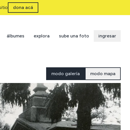
itio
dona acá
álbumes
explora
sube una foto
ingresar
modo galería
modo mapa