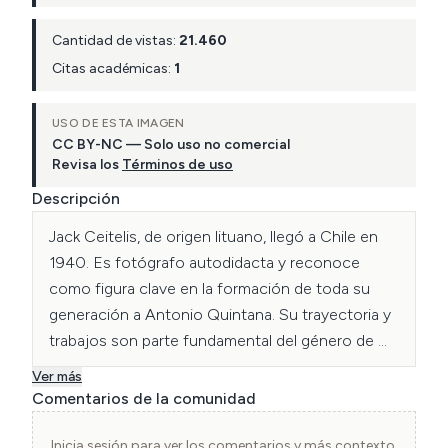
Cantidad de vistas:
21.460
Citas académicas:
1
USO DE ESTA IMAGEN
CC BY-NC — Solo uso no comercial
Revisa los
Términos de uso
Descripción
Jack Ceitelis, de origen lituano, llegó a Chile en 
1940. Es fotógrafo autodidacta y reconoce 
como figura clave en la formación de toda su 
generación a Antonio Quintana. Su trayectoria y 
trabajos son parte fundamental del género de 
fotografía industrial del país. Ha trabajado 
Ver más
principalmente en el área de construcción y de 
Comentarios de la comunidad
minas. Como gran entusiasta del trabajo en 
terreno, ha emprendido variados proyectos 
Inicia sesión para ver los comentarios y más contexto.