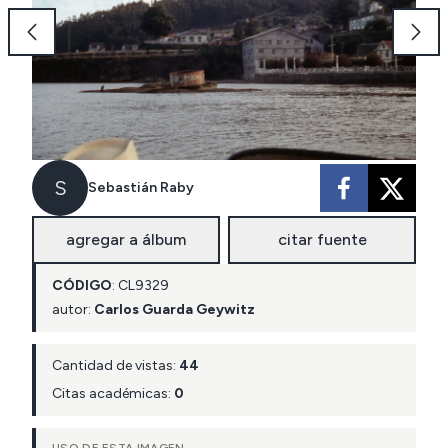
S
Sebastián Raby
agregar a álbum
citar fuente
CÓDIGO
:
CL
9329
autor:
Carlos Guarda Geywitz
Cantidad de vistas:
44
Citas académicas:
0
USO DE ESTA IMAGEN