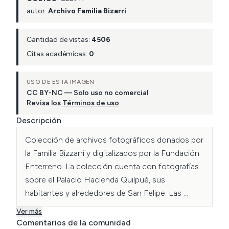
autor:
Archivo Familia Bizarri
Cantidad de vistas:
4506
Citas académicas:
0
USO DE ESTA IMAGEN
CC BY-NC — Solo uso no comercial
Revisa los
Términos de uso
Descripción
Colección de archivos fotográficos donados por 
la Familia Bizzarri y digitalizados por la Fundación 
Enterreno. La colección cuenta con fotografías 
sobre el Palacio Hacienda Quilpué, sus 
habitantes y alrededores de San Felipe. Las 
imágenes mostradas de esta colección fueron 
Ver más
tomadas aproximadamente en el año 1915.
Comentarios de la comunidad