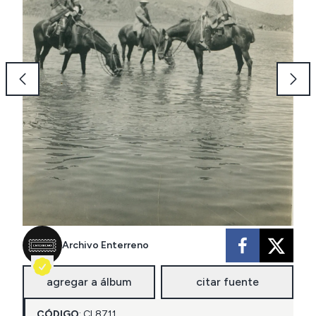
Archivo Enterreno
agregar a álbum
citar fuente
CÓDIGO
:
CL
8711