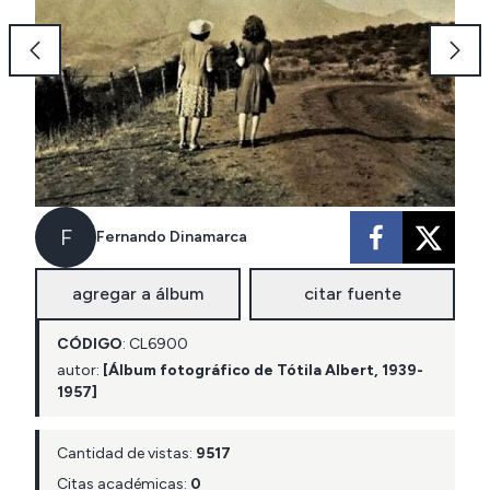
F
Fernando Dinamarca
agregar a álbum
citar fuente
CÓDIGO
:
CL
6900
autor:
[Álbum fotográfico de Tótila Albert, 1939-
1957]
Cantidad de vistas:
9517
Citas académicas:
0