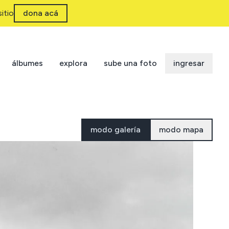
itio
dona acá
álbumes
explora
sube una foto
ingresar
modo galería
modo mapa