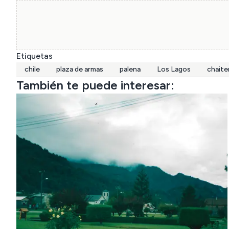
Etiquetas
chile
plaza de armas
palena
Los Lagos
chaite
También te puede interesar: