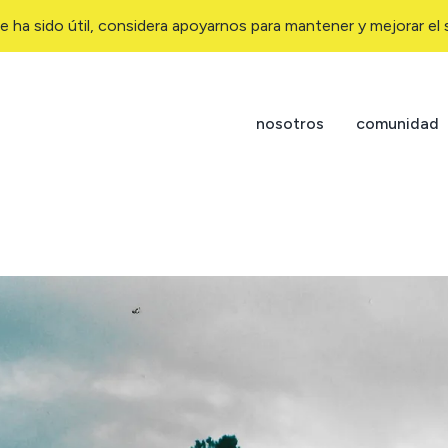
e ha sido útil, considera apoyarnos para mantener y mejorar el s
nosotros
comunidad