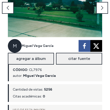
M
Miguel Vega García
agregar a álbum
citar fuente
CÓDIGO
:
CL
7976
autor:
MIguel Vega García
Cantidad de vistas:
5256
Citas académicas:
0
USO DE ESTA IMAGEN