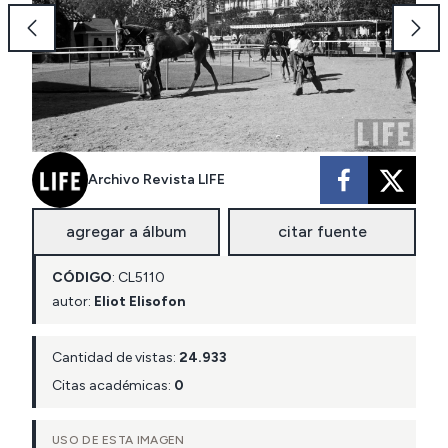
Archivo Revista LIFE
agregar a álbum
citar fuente
CÓDIGO
:
CL
5110
autor:
Eliot Elisofon
Cantidad de vistas:
24.933
Citas académicas:
0
USO DE ESTA IMAGEN