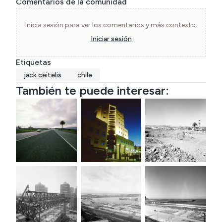
Comentarios de la comunidad
minas. Como gran entusiasta del trabajo en 
terreno, ha emprendido variados proyectos 
Inicia sesión para ver los comentarios y más contexto.
fotográficos sobre los paisajes de Chile, lo que 
Iniciar sesión
lo ha llevado a recorrer Chile de punta a cabo, 
Etiquetas
incluso hasta la Antártica.
jack ceitelis
chile
También te puede interesar: