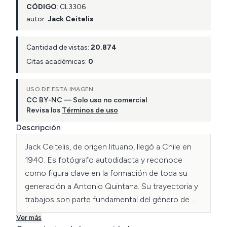
CÓDIGO
:
CL
3306
autor:
Jack Ceitelis
Cantidad de vistas:
20.874
Citas académicas:
0
USO DE ESTA IMAGEN
CC BY-NC — Solo uso no comercial
Revisa los
Términos de uso
Descripción
Jack Ceitelis, de origen lituano, llegó a Chile en 
1940. Es fotógrafo autodidacta y reconoce 
como figura clave en la formación de toda su 
generación a Antonio Quintana. Su trayectoria y 
trabajos son parte fundamental del género de 
fotografía industrial del país. Ha trabajado 
Ver más
principalmente en el área de construcción y de 