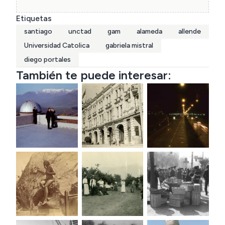
Etiquetas
santiago
unctad
gam
alameda
allende
Universidad Catolica
gabriela mistral
diego portales
También te puede interesar: