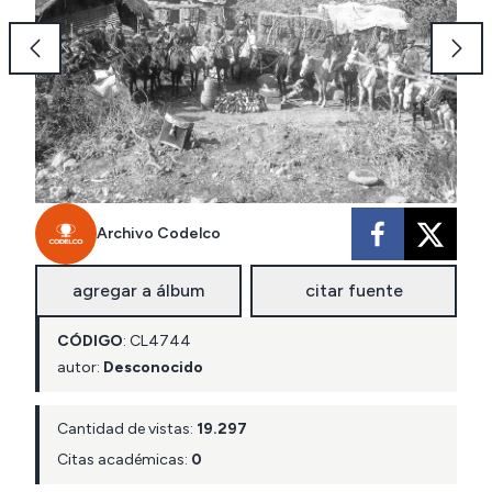
Archivo Codelco
agregar a álbum
citar fuente
CÓDIGO
:
CL
4744
autor:
Desconocido
Cantidad de vistas:
19.297
Citas académicas:
0