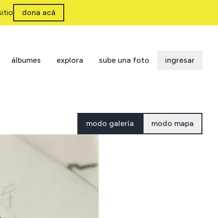
itio
dona acá
álbumes
explora
sube una foto
ingresar
modo galería
modo mapa