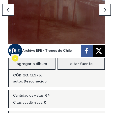
Archivo EFE - Trenes de Chile
agregar a álbum
citar fuente
CÓDIGO
:
CL
9763
autor:
Desconocido
Cantidad de vistas:
64
Citas académicas:
0