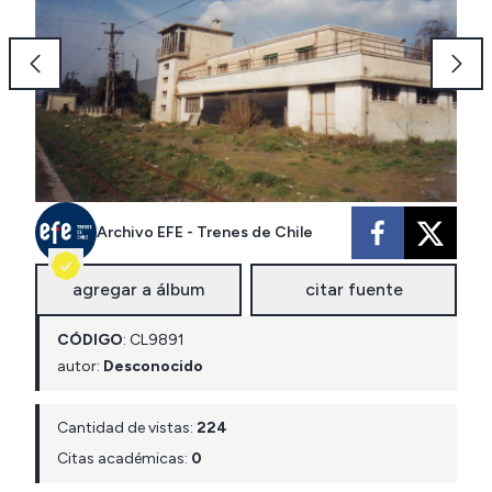
Archivo EFE - Trenes de Chile
agregar a álbum
citar fuente
CÓDIGO
:
CL
9891
autor:
Desconocido
Cantidad de vistas:
224
Citas académicas:
0