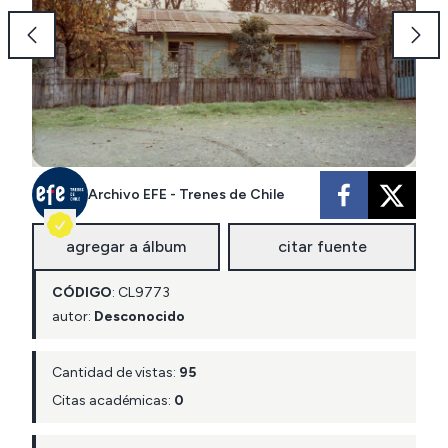
Archivo EFE - Trenes de Chile
agregar a álbum
citar fuente
CÓDIGO
:
CL
9773
autor:
Desconocido
Cantidad de vistas:
95
Citas académicas:
0