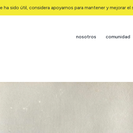
e ha sido útil, considera apoyarnos para mantener y mejorar el s
nosotros
comunidad