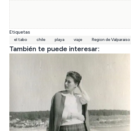
Etiquetas
el tabo
chile
playa
viaje
Region de Valparaiso
También te puede interesar: