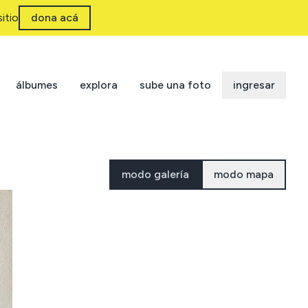
itio
dona acá
álbumes
explora
sube una foto
ingresar
modo galería
modo mapa