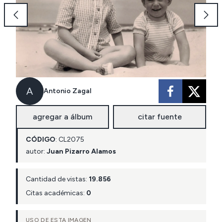
A
Antonio Zagal
agregar a álbum
citar fuente
CÓDIGO
:
CL
2075
autor:
Juan Pizarro Alamos
Cantidad de vistas:
19.856
Citas académicas:
0
USO DE ESTA IMAGEN