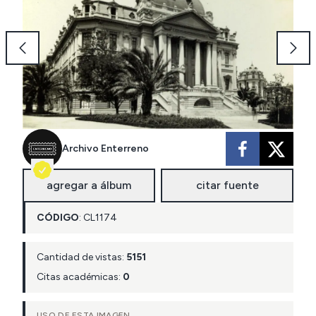
Archivo Enterreno
agregar a álbum
citar fuente
CÓDIGO
:
CL
1174
Cantidad de vistas:
5151
Citas académicas:
0
USO DE ESTA IMAGEN