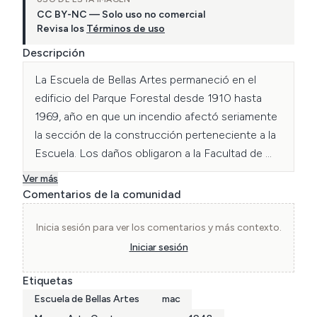
CC BY-NC — Solo uso no comercial
Revisa los
Términos de uso
Descripción
La Escuela de Bellas Artes permaneció en el 
edificio del Parque Forestal desde 1910 hasta 
1969, año en que un incendio afectó seriamente 
la sección de la construcción perteneciente a la 
Escuela. Los daños obligaron a la Facultad de 
Filosofía, Humanidades y Bellas Artes a arrendar 
Ver más
nuevos locales para su funcionamiento. Hacia 
Comentarios de la comunidad
1973, la Escuela se trasladó a los terrenos del 
Campus Gómez Millas. Mientras tanto, en 1947, 
Inicia sesión para ver los comentarios y más contexto.
la Universidad de Chile inauguró su propio Museo 
Iniciar sesión
de Arte Contemporáneo en el Partenón de la 
Etiquetas
Quinta Normal, lugar donde funcionó hasta 1973.

Escuela de Bellas Artes
mac