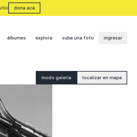
itio
dona acá
álbumes
explora
sube una foto
ingresar
modo galería
localizar en mapa