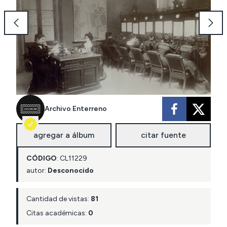
Archivo Enterreno
agregar a álbum
citar fuente
CÓDIGO
:
CL
11229
autor:
Desconocido
Cantidad de vistas:
81
Citas académicas:
0