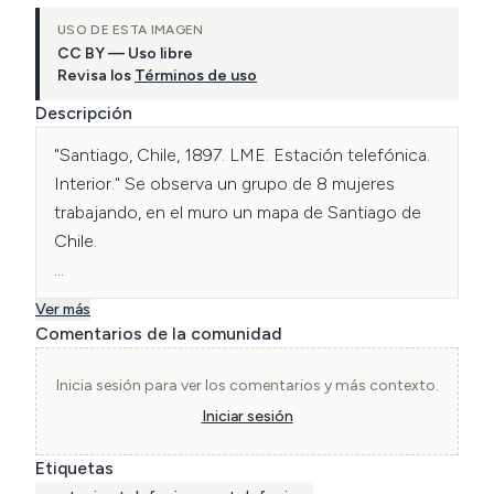
USO DE ESTA IMAGEN
CC BY — Uso libre
Revisa los
Términos de uso
Descripción
"Santiago, Chile, 1897. LME. Estación telefónica. 
Interior." Se observa un grupo de 8 mujeres 
trabajando, en el muro un mapa de Santiago de 
Chile.

En esa época, el término "estación telefónica" (o 
Ver más
a veces "central") se utilizaba porque la 
Comentarios de la comunidad
infraestructura de comunicaciones todavía 
heredaba gran parte de la terminología y lógica 
Inicia sesión para ver los comentarios y más contexto.
del telégrafo. Al igual que en el sistema 
Iniciar sesión
ferroviario o telegráfico, una "estación" era un 
Etiquetas
punto físico de conexión donde las señales 