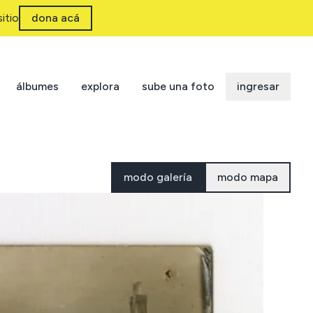
itio
dona acá
álbumes
explora
sube una foto
ingresar
modo galería
modo mapa