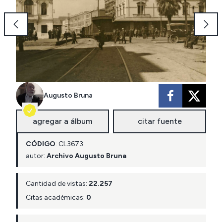
Augusto Bruna
agregar a álbum
citar fuente
CÓDIGO
:
CL
3673
autor:
Archivo Augusto Bruna
Cantidad de vistas:
22.257
Citas académicas:
0