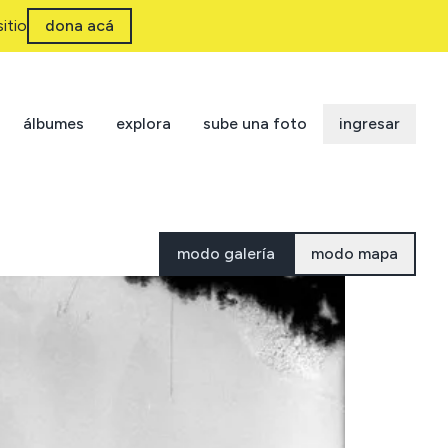
itio
dona acá
álbumes
explora
sube una foto
ingresar
modo galería
modo mapa