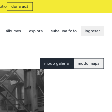
itio
dona acá
álbumes
explora
sube una foto
ingresar
modo galería
modo mapa