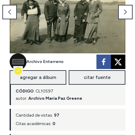
Archivo Enterreno
agregar a álbum
citar fuente
CÓDIGO
:
CL
10597
autor:
Archivo María Paz Greene
Cantidad de vistas:
97
Citas académicas:
0