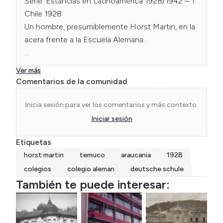
Serie: Estancias en Latinoamérica 1928/1942 – 1. 
Chile 1928

Un hombre, presumiblemente Horst Martin, en la 
acera frente a la Escuela Alemana.

Colecciones Estatales de Arte de Dresde, 
Ver más
Museo de Etnología de Dresde

Comentarios de la comunidad
Museum für Völkerkunde Dresden | Registro 
71679144
Inicia sesión para ver los comentarios y más contexto.
Iniciar sesión
Etiquetas
horst martin
temuco
araucania
1928
colegios
colegio aleman
deutsche schule
También te puede interesar: