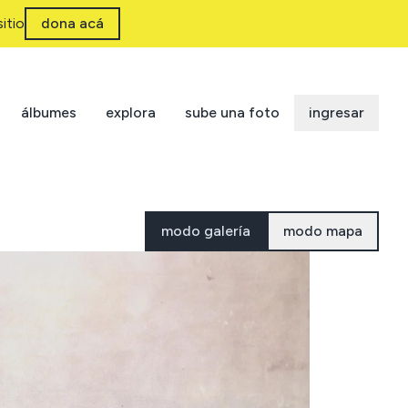
itio
dona acá
álbumes
explora
sube una foto
ingresar
modo galería
modo mapa