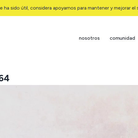
e ha sido útil, considera apoyarnos para mantener y mejorar el s
nosotros
comunidad
864