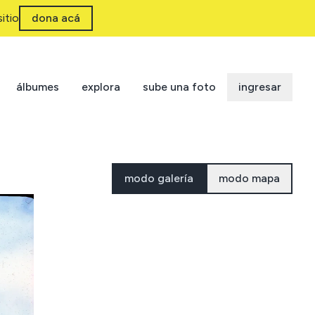
itio
dona acá
álbumes
explora
sube una foto
ingresar
modo galería
modo mapa