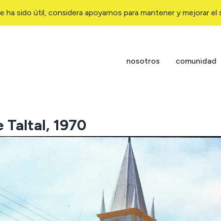
e ha sido útil, considera apoyarnos para mantener y mejorar el s
nosotros
comunidad
e Taltal, 1970