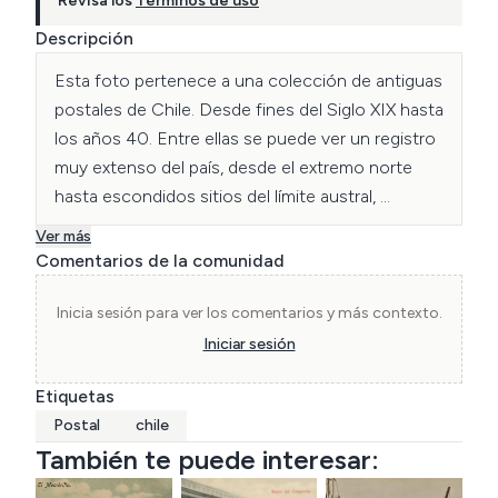
Revisa los
Términos de uso
Descripción
Esta foto pertenece a una colección de antiguas 
postales de Chile. Desde fines del Siglo XIX hasta 
los años 40. Entre ellas se puede ver un registro 
muy extenso del país, desde el extremo norte 
hasta escondidos sitios del límite austral, 
pasando por poblados, ciudades y paisajes 
Ver más
naturales.
Comentarios de la comunidad
Inicia sesión para ver los comentarios y más contexto.
Iniciar sesión
Etiquetas
Postal
chile
También te puede interesar: