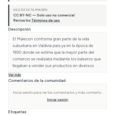
USO DE ESTA IMAGEN
CC BY-NC — Solo uso no comercial
Revisa los
Términos de uso
Descripción
El Malecon conforma gran parte de la vida 
suburbana en Valdivia para ya en la época de 
1930 donde se estima que la mayor parte del 
comercio se realizaba mediante los balseros que 
llegaban a vender sus productos en diversos 
puntos entre los cuales se suman la actual feria 
Ver más
fluvial, como también podemos observar, este 
Comentarios de la comunidad
estaba construido de cemento Y era llamado 
“balseo de la peña” En donde llegaban los 
Inicia sesión para ver los comentarios y más contexto.
balseros, pero avanzando hacia el helipuerto 
Iniciar sesión
también se puede ver la construcción que 
Etiquetas
mantiene este mismo. La fotografía es tomada 