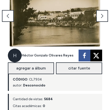
H
Héctor Gonzalo Olivares Reyes
agregar a álbum
citar fuente
CÓDIGO
:
CL
7934
autor:
Desconocido
Cantidad de vistas:
5684
Citas académicas:
0