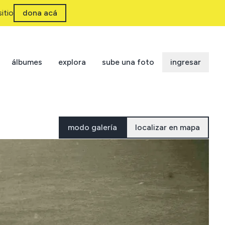
itio
dona acá
álbumes
explora
sube una foto
ingresar
modo galería
localizar en mapa