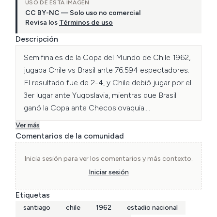
USO DE ESTA IMAGEN
CC BY-NC — Solo uso no comercial
Revisa los
Términos de uso
Descripción
Semifinales de la Copa del Mundo de Chile 1962, 
jugaba Chile vs Brasil ante 76.594 espectadores.

El resultado fue de 2-4, y Chile debió jugar por el 
3er lugar ante Yugoslavia, mientras que Brasil 
ganó la Copa ante Checoslovaquia.

Ver más
Chile 2 (Goles de Toro y Sánchez)

Comentarios de la comunidad
Brasil 4 (Goles de Garrincha x2 y Vavá x2)
Inicia sesión para ver los comentarios y más contexto.
Iniciar sesión
Etiquetas
santiago
chile
1962
estadio nacional