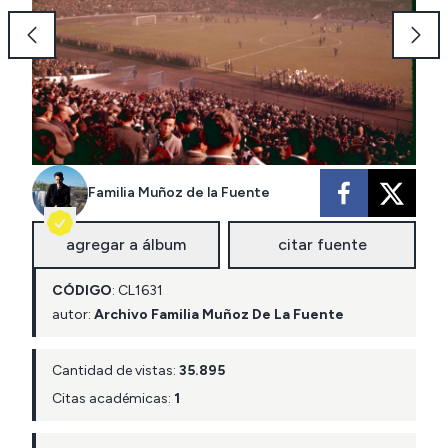
Familia Muñoz de la Fuente
agregar a álbum
citar fuente
CÓDIGO
:
CL
1631
autor:
Archivo Familia Muñoz De La Fuente
Cantidad de vistas:
35.895
Citas académicas:
1