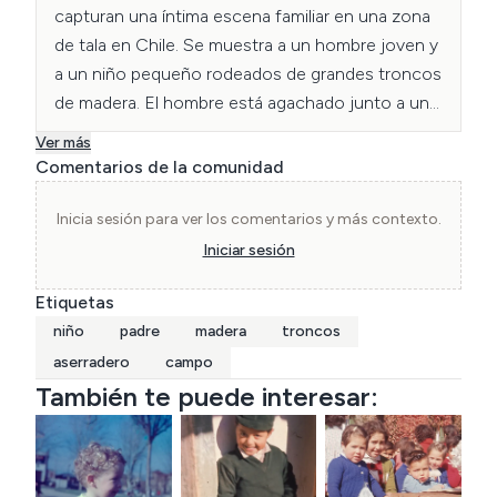
capturan una íntima escena familiar en una zona 
de tala en Chile. Se muestra a un hombre joven y 
a un niño pequeño rodeados de grandes troncos 
de madera. El hombre está agachado junto a un 
tronco mientras el niño, vestido con un overol de 
Ver más
tela, lo mira de frente, sugiriendo un tierno 
Comentarios de la comunidad
momento de conexión. El contexto de la 
industria forestal, que experimentó un 
Inicia sesión para ver los comentarios y más contexto.
crecimiento notable en esa época, es clave para 
Iniciar sesión
entender la escena. Las fotos reflejan la 
Etiquetas
conexión de la familia con el campo y las 
niño
padre
madera
troncos
actividades rurales, mostrando un momento de la 
vida cotidiana en un entorno de trabajo.

aserradero
campo
También te puede interesar:
Fotografía catalogada por Rocio Valenzuela y 
Carla Peñaloza Estudiantes de carrera 
Licenciatura en Arte y Conservacion del 