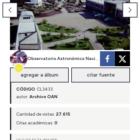
Observatorio Astronómico Nacional
agregar a álbum
citar fuente
CÓDIGO
:
CL
3433
autor:
Archivo OAN
Cantidad de vistas:
27.615
Citas académicas:
0
USO DE ESTA IMAGEN