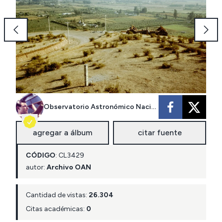
Observatorio Astronómico Nacional
agregar a álbum
citar fuente
CÓDIGO
:
CL
3429
autor:
Archivo OAN
Cantidad de vistas:
26.304
Citas académicas:
0