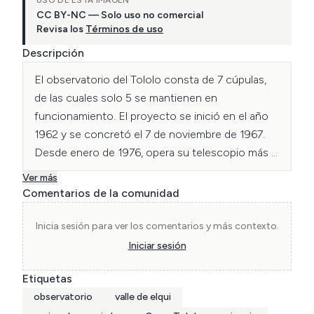
CC BY-NC — Solo uso no comercial
Revisa los
Términos de uso
Descripción
El observatorio del Tololo consta de 7 cúpulas, 
de las cuales solo 5 se mantienen en 
funcionamiento. El proyecto se inició en el año 
1962 y se concretó el 7 de noviembre de 1967.​ 
Desde enero de 1976, opera su telescopio más 
grande, Víctor Blanco, de 4 metros de diámetro. 
Ver más
Sus telescopios son nombrados por el diámetro 
Comentarios de la comunidad
que poseen.
Inicia sesión para ver los comentarios y más contexto.
Iniciar sesión
Etiquetas
observatorio
valle de elqui