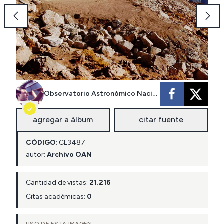
Observatorio Astronómico Nacional
agregar a álbum
citar fuente
CÓDIGO
:
CL
3487
autor:
Archivo OAN
Cantidad de vistas:
21.216
Citas académicas:
0
USO DE ESTA IMAGEN