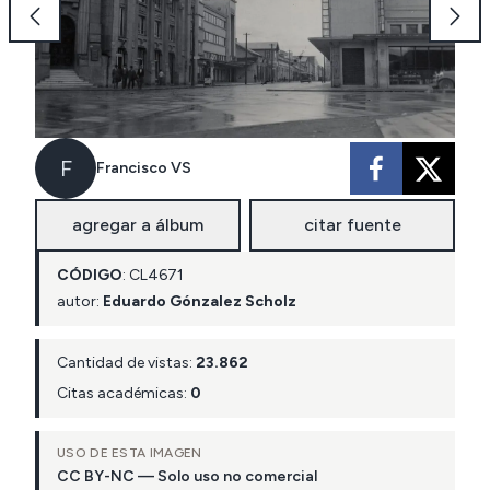
F
Francisco VS
agregar a álbum
citar fuente
CÓDIGO
:
CL
4671
autor:
Eduardo Gónzalez Scholz
Cantidad de vistas:
23.862
Citas académicas:
0
USO DE ESTA IMAGEN
CC BY-NC — Solo uso no comercial