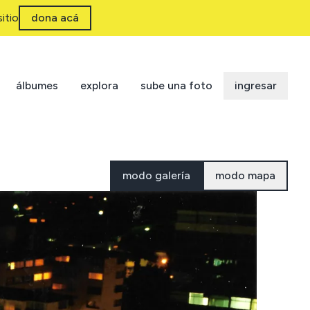
itio
dona acá
álbumes
explora
sube una foto
ingresar
modo galería
modo mapa