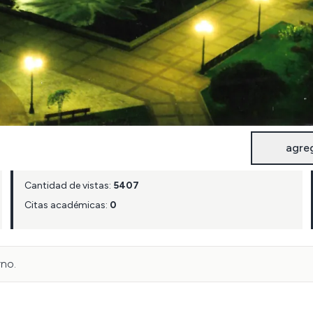
agre
Cantidad de vistas:
5407
Citas académicas:
0
rno.