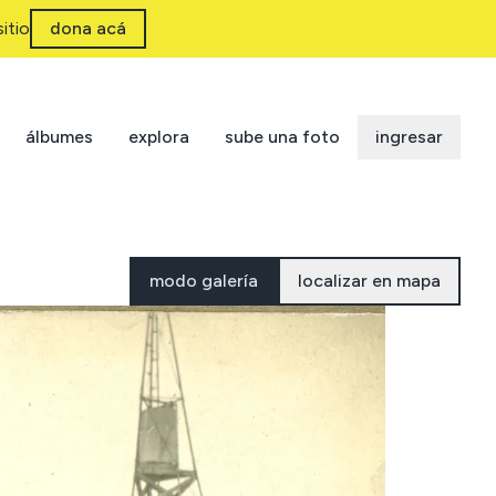
itio
dona acá
álbumes
explora
sube una foto
ingresar
modo galería
localizar en mapa