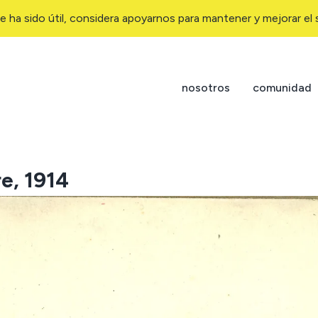
e ha sido útil, considera apoyarnos para mantener y mejorar el s
nosotros
comunidad
e, 1914